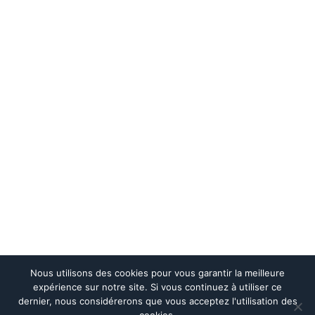
MENU
Accueil
Qui sommes-nous
Mission gestion locative
Nos biens
Contactez-nous
CONTACTEZ-NOUS
05 56 63 86 65
NOUS ÉCRIRE
Nous utilisons des cookies pour vous garantir la meilleure
expérience sur notre site. Si vous continuez à utiliser ce
dernier, nous considérerons que vous acceptez l'utilisation des